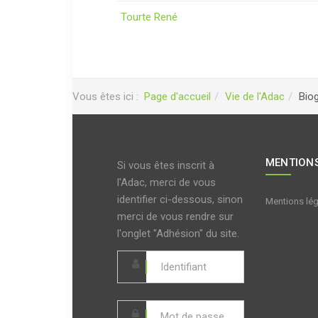
Tourte René
Vous êtes ici :
Page d'accueil
Vie de l'Adac
Bio
MENTIONS
Si vous êtes inscrit à
l'Adac, merci de vous
identifier ci-dessous, sinon
Mentions lé
merci de vous rendre sur
l'onglet "Adhésion" du site.