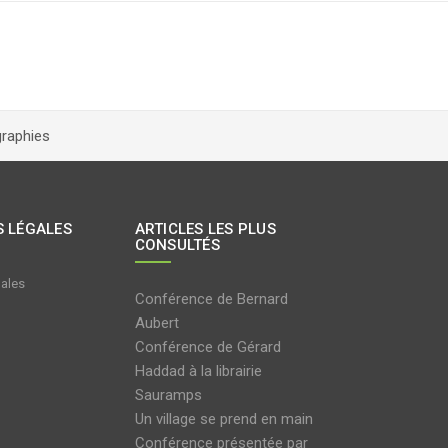
graphies
 LÉGALES
ARTICLES LES PLUS
CONSULTÉS
gales
Conférence de Bernard
Aubert
Conférence de Gérard
Haddad à la librairie
Sauramps
Un village se prend en main
Conférence présentée par