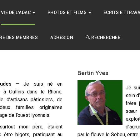
VIE DE L'ADAC
PHOTOS ET FILMS
ECRITS ET TRAV
RE DES MEMBRES
ADHÉSION
🔍 RECHERCHER
Bertin Yves
tudes
– Je suis né en
Je su
 à Oullins dans le Rhône,
sein d
e d’artisans pâtissiers, de
frère 
deux familles originaires
sœur 
age de l’ouest lyonnais.
explo
surtout mon père, étaient
d’agru
 être bigots, pratiquant au
par le fleuve le Sebou, entre