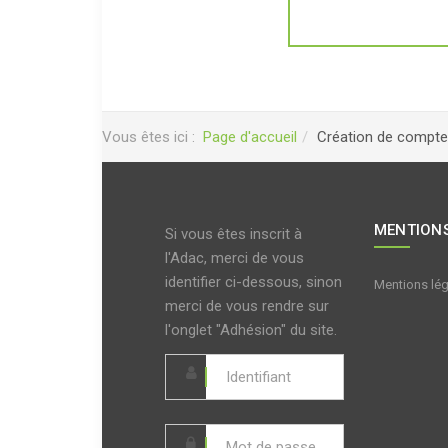
Vous êtes ici :
Page d'accueil
Création de compte
MENTIONS
Si vous êtes inscrit à
l'Adac, merci de vous
identifier ci-dessous, sinon
Mentions lé
merci de vous rendre sur
l'onglet "Adhésion" du site.