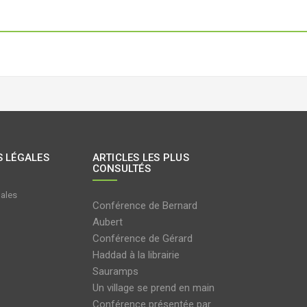
 LÉGALES
ARTICLES LES PLUS
CONSULTÉS
gales
Conférence de Bernard
Aubert
Conférence de Gérard
Haddad à la librairie
Sauramps
Un village se prend en main
Conférence présentée par