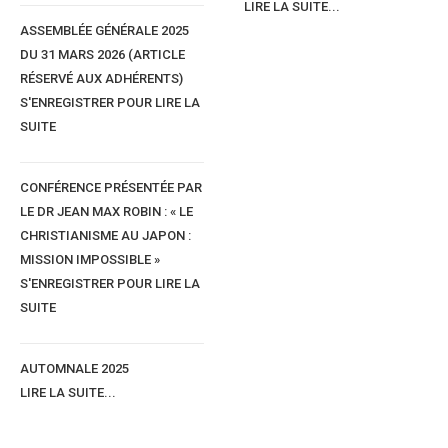
LIRE LA SUITE...
ASSEMBLÉE GÉNÉRALE 2025
DU 31 MARS 2026 (ARTICLE
RÉSERVÉ AUX ADHÉRENTS)
S'ENREGISTRER POUR LIRE LA
SUITE
CONFÉRENCE PRÉSENTÉE PAR
LE DR JEAN MAX ROBIN : « LE
CHRISTIANISME AU JAPON :
MISSION IMPOSSIBLE »
S'ENREGISTRER POUR LIRE LA
Rew nahuk njegu
SUITE
Il y a quatre catégories d'épouses.
1) 0 tew'o Abox
AUTOMNALE 2025
La femme chienne (qui aboie : parle trop mais te reste fidèle).
LIRE LA SUITE...
2) 0 tew fambe
La femme chèvre elle est casse-pieds i sournoise, dépensière et infidè