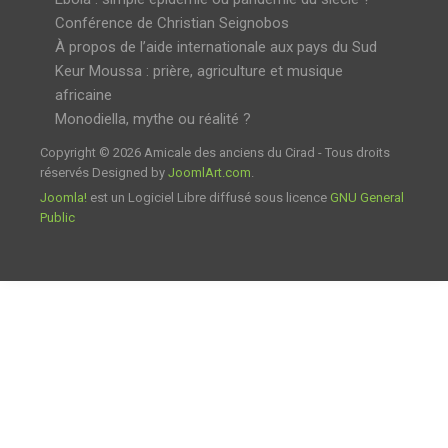
Conférence de Christian Seignobos
À propos de l’aide internationale aux pays du Sud
Keur Moussa : prière, agriculture et musique
africaine
Monodiella, mythe ou réalité ?
Copyright © 2026 Amicale des anciens du Cirad - Tous droits
réservés Designed by
JoomlArt.com
.
Joomla!
est un Logiciel Libre diffusé sous licence
GNU General
Public