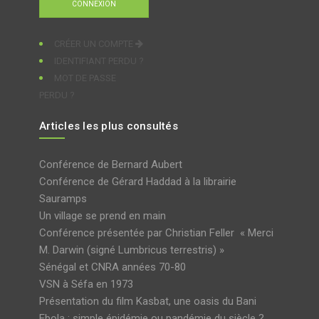
CRÉER UN COMPTE
IDENTIFIANT PERDU ?
MOT DE PASSE
PERDU ?
Articles les plus consultés
Conférence de Bernard Aubert
Conférence de Gérard Haddad à la librairie
Sauramps
Un village se prend en main
Conférence présentée par Christian Feller « Merci
M. Darwin (signé Lumbricus terrestris) »
Sénégal et CNRA années 70-80
VSN à Séfa en 1973
Présentation du film Kasbat, une oasis du Bani
Ebola : simple épidémie ou pandémie du siècle ?