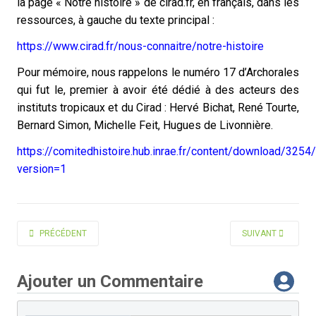
la page « Notre histoire » de cirad.fr, en français, dans les
ressources, à gauche du texte principal :
https://www.cirad.fr/nous-connaitre/notre-histoire
Pour mémoire, nous rappelons le numéro 17 d’Archorales
qui fut le, premier à avoir été dédié à des acteurs des
instituts tropicaux et du Cirad : Hervé Bichat, René Tourte,
Bernard Simon, Michelle Feit, Hugues de Livonnière.
https://comitedhistoire.hub.inrae.fr/content/download/325
version=1
ARTICLE PRÉCÉDENT : CULTIVER, MIGRER, INVESTIR DE CAMILLA TOULMI
ARTICLE SUIVANT 
PRÉCÉDENT
SUIVANT
Ajouter un Commentaire