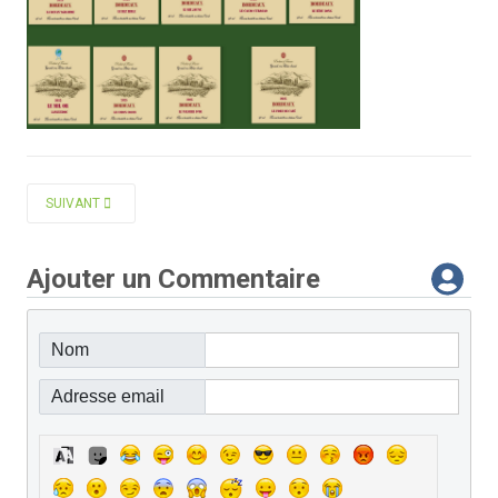
ARTICLE SUIVANT : AUTOMNALE 2023 : LES 20 ANS DE L'ADAC
SUIVANT
Ajouter un Commentaire
Nom
Adresse email