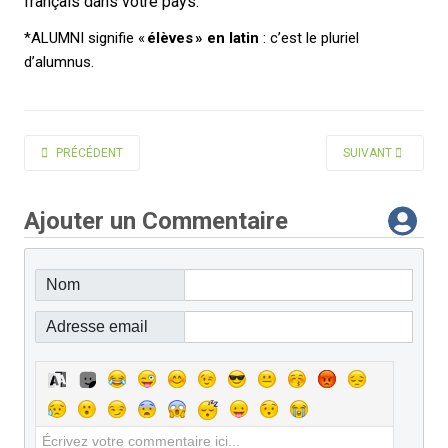
français dans votre pays.
*ALUMNI signifie «
élèves » en latin
: c’est le pluriel
d’alumnus.
ARTICLE PRÉCÉDENT : PHILIPPE JOUVE PUBLIE UN NOUVEAU LIVRE : « IT
ARTICLE SUIVANT 
PRÉCÉDENT
SUIVANT
Ajouter un Commentaire
Nom
Adresse email