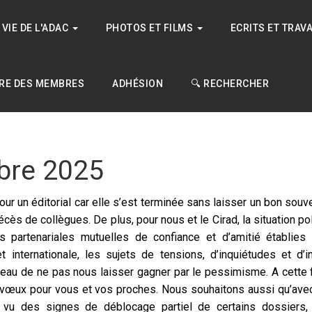
VIE DE L'ADAC
PHOTOS ET FILMS
ECRITS ET TRAV
RE DES MEMBRES
ADHÉSION
🔍 RECHERCHER
bre 2025
our un éditorial car elle s’est terminée sans laisser un bon souv
écès de collègues. De plus, pour nous et le
Cirad, la situation 
ns partenariales
mutuelles de confiance et d’amitié établies
et internationale, les sujets de tensions, d’inquiétudes et d’i
au de ne pas nous laisser gagner par le pessimisme. A cette fin
s vœux pour vous et vos proches. Nous souhaitons aussi
qu’ave
a vu des signes de déblocage
partiel de certains dossier