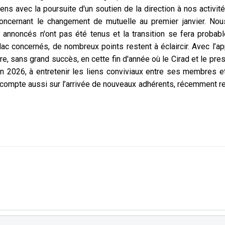
iens avec
la poursuite d'un soutien de la direction à nos activi
 concernant le changement de mutuelle au premier janvier. No
 annoncés n'ont pas été tenus et la transition se fera proba
Adac concernés, de nombreux points restent à
éclaircir. Avec l’
ire, sans grand
succès, en cette fin d'année où le Cirad et le pres
 en 2026, à entretenir les liens conviviaux entre ses membres 
le compte aussi sur l’arrivée de nouveaux adhérents,
récemment ret
présid
es Chante