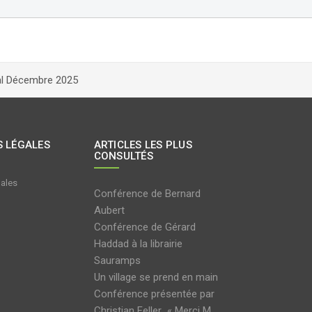
ial Décembre 2025
 LÉGALES
ARTICLES LES PLUS
CONSULTÉS
gales
Conférence de Bernard
Aubert
Conférence de Gérard
Haddad à la librairie
Sauramps
Un village se prend en main
Conférence présentée par
Christian Feller « Merci M.