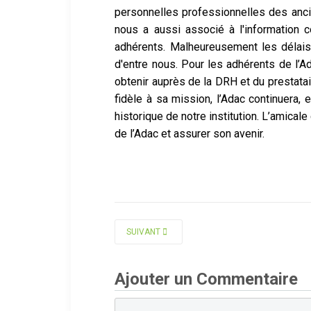
personnelles professionnelles des anc
nous a aussi associé
à l'information
adhérents. Malheureusement les délais
d'entre nous. Pour les adhérents de l’
obtenir auprès de la DRH et du prestata
fidèle à sa mission,
l’Adac continuera,
historique de notre institution. L’amica
de l’Adac et assurer son avenir.
Le 
Jacqu
ARTICLE SUIVANT : EDITORIAL MARS 2025
SUIVANT
Ajouter un Commentaire