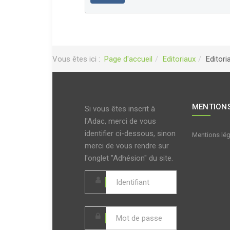
Vous êtes ici :
Page d'accueil
Editoriaux
Editor
MENTIONS
Si vous êtes inscrit à
l'Adac, merci de vous
identifier ci-dessous, sinon
Mentions lé
merci de vous rendre sur
l'onglet "Adhésion" du site.