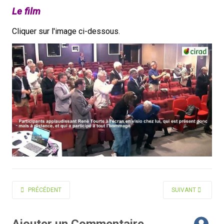
Le film
Cliquer sur l'image ci-dessous.
ARTICLE PRÉCÉDENT : RENÉ TOURTE CITOYEN D'HONNEUR DE LA VILLE 
ARTICLE SUIVANT 
PRÉCÉDENT
SUIVANT