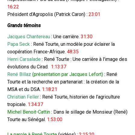
16:22
Président d’Agropolis (Patrick Caron) :
23:01
Grands témoins
Jacques Chantereau
: Une carrière.
31:30
Papa Seck
: René Tourte, un modèle pour éclairer la
coopération France-Afrique.
48:35
Henri Carsalade
: René Tourte : Une carrière à l'image des
évolutions du Cirad.
1:13:37
René Billaz
(présentation par Jacques Lefort)
: René
Tourte et la recherche en partenariat : la création de la
MSA et du DSA.
1:18:21
Christian Feller
: René Tourte, historien de l’agriculture
tropicale.
1:34:37
Michel Benoit-Cattin
: Dans le sillage de Monsieur (René)
Tourte au Sénégal.
1:53:00
La parole à René Tourte
(vidéos) :
2:15:20