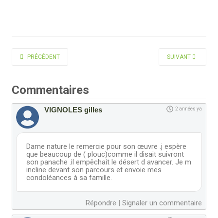
ARTICLE PRÉCÉDENT : HAVARD MICHEL
ARTICLE SUIVANT 
PRÉCÉDENT
SUIVANT
Commentaires
VIGNOLES gilles
2 années ya
Dame nature le remercie pour son œuvre .j espère
que beaucoup de ( plouc)comme il disait suivront
son panache .il empêchait le désert d avancer. Je m
incline devant son parcours et envoie mes
condoléances à sa famille.
Répondre
|
Signaler un commentaire