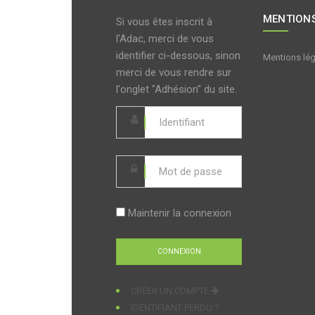
MENTIONS
Si vous êtes inscrit à
l'Adac, merci de vous
identifier ci-dessous, sinon
Mentions lé
merci de vous rendre sur
l'onglet "Adhésion" du site.
Maintenir la connexion
CRÉER UN COMPTE
IDENTIFIANT PERDU ?