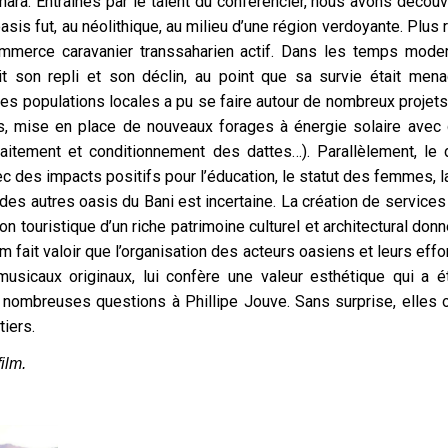
hara. Entraînés par le talent du conférencier, nous avons décou
asis fut, au néolithique, au milieu d’une région verdoyante. Plu
ommerce caravanier transsaharien actif. Dans les temps mod
it son repli et son déclin, au point que sa survie était m
des populations locales a pu se faire autour de nombreux projets
ies, mise en place de nouveaux forages à énergie solaire ave
traitement et conditionnement des dattes…). Parallèlement, le
 des impacts positifs pour l’éducation, le statut des femmes, la l
es autres oasis du Bani est incertaine. La création de services 
ion touristique d’un riche patrimoine culturel et architectural 
film fait valoir que l’organisation des acteurs oasiens et leurs effo
sicaux originaux, lui confère une valeur esthétique qui a ét
e nombreuses questions à Phillipe Jouve. Sans surprise, elles 
iers.
ilm.