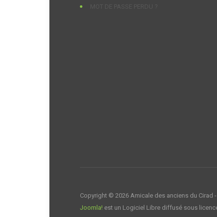
MOT DE PASSE PERDU ?
Copyright © 2026 Amicale des anciens du Cirad -
Joomla!
est un Logiciel Libre diffusé sous licen