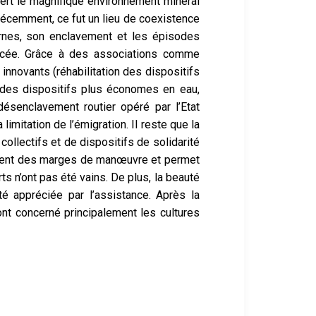
vert le magnifique environnement minéral
s récemment, ce fut un lieu de coexistence
ernes, son enclavement et les épisodes
enacée. Grâce à des associations comme
 innovants (réhabilitation des dispositifs
c des dispositifs plus économes en eau,
 désenclavement routier opéré par l’Etat
imitation de l’émigration. Il reste que la
collectifs et de dispositifs de solidarité
donnent des marges de manœuvre et permet
rts n’ont pas été vains. De plus, la beauté
é appréciée par l’assistance. Après la
ont concerné principalement les cultures