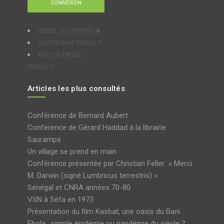
CRÉER UN COMPTE
IDENTIFIANT PERDU ?
MOT DE PASSE
PERDU ?
Articles les plus consultés
Conférence de Bernard Aubert
Conférence de Gérard Haddad à la librairie
Sauramps
Un village se prend en main
Conférence présentée par Christian Feller « Merci
M. Darwin (signé Lumbricus terrestris) »
Sénégal et CNRA années 70-80
VSN à Séfa en 1973
Présentation du film Kasbat, une oasis du Bani
Ebola : simple épidémie ou pandémie du siècle ?