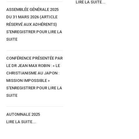
LIRE LA SUITE...
ASSEMBLÉE GÉNÉRALE 2025
DU 31 MARS 2026 (ARTICLE
RÉSERVÉ AUX ADHÉRENTS)
S'ENREGISTRER POUR LIRE LA
SUITE
CONFÉRENCE PRÉSENTÉE PAR
LE DR JEAN MAX ROBIN : « LE
CHRISTIANISME AU JAPON :
MISSION IMPOSSIBLE »
S'ENREGISTRER POUR LIRE LA
Rew nahuk njegu
SUITE
Il y a quatre catégories d'épouses.
1) 0 tew'o Abox
AUTOMNALE 2025
La femme chienne (qui aboie : parle trop mais te reste fidèle).
LIRE LA SUITE...
2) 0 tew fambe
La femme chèvre elle est casse-pieds i sournoise, dépensière et infidè