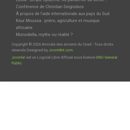
Conférence de Christian Seignobos
À propos de l’aide internationale aux pays du Sud
Keur Moussa : prière, agriculture et musique
africaine
Monodiella, mythe ou réalité ?
Copyright © 2026 Amicale des anciens du Cirad - Tous droits
réservés Designed by
JoomlArt.com
.
Joomla!
est un Logiciel Libre diffusé sous licence
GNU General
Public